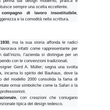
una penna dal design moderno, pratica e
ituisce sempre una scelta eccellente.
compagno di lavoro insostituibile
,
eggerezza e la comodità nella scrittura.
l
1930
, ma la sua storia affonda le radici
lavorava infatti come rappresentante per
 dall’inizio, l’azienda si distingue per un
pendo con le convenzioni tradizionali.
esigner Gerd A. Müller; segna una svolta
ta, incarna lo spirito del Bauhaus, dove la
so del modello 2000 consolida la fama di
entate ormai simboliche come la Safari o la
professionisti.
azionale
, con creazioni che coniugano
funzionale tipica del design tedesco.