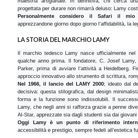
maestria artigianale. In definitiva, chi cerca 
progettata per durare non rimarrà deluso: Lamy cost
Personalmente considero il Safari il mio 
apprezzandone giorno dopo giorno l’affidabilità, la l
LA STORIA DEL MARCHIO LAMY
Il marchio tedesco Lamy nasce ufficialmente ne
qualche anno prima. Il fondatore, C. Josef Lamy, 
Parker, prima di avviare l’attività a Heidelberg. Fin
approccio innovativo allo strumento di scrittura, rom
Nel 1966, il lancio del LAMY 2000
; ideato dal d
decisiva: questa stilografica, dal design minimalis
forma e la funzione sono indissolubili. Il succes
Lamy, che negli anni si rafforza grazie a penne div
Al-Star, apprezzate sia dagli studenti sia dai giovani 
Oggi Lamy è un punto di riferimento intern
accessibilità e prestigio, sempre fedeli all’estetica 