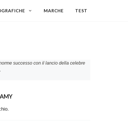
OGRAFICHE
MARCHE
TEST
 enorme successo con il lancio della celebre
.
LAMY
chio.